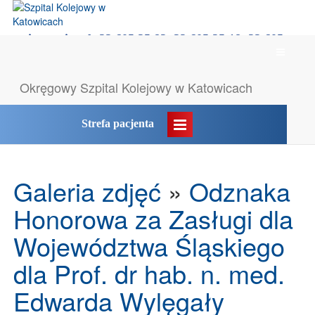
rejestracja tel: 32 605 35 83, 32 605 35 18, 32 605
Menu
35 55
główne
Okręgowy Szpital
Kolejowy w Katowicach
Likwidacja POZ → komunikat
Strefa pacjenta
Galeria zdjęć
»
Odznaka
Honorowa za Zasługi dla
Województwa Śląskiego
dla Prof. dr hab. n. med.
Edwarda Wylęgały