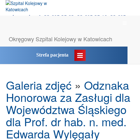
rejestracja tel: 32 605 35 83, 32 605 35 18, 32 605
Menu
35 55
główne
Okręgowy Szpital
Kolejowy w Katowicach
Likwidacja POZ → komunikat
Strefa pacjenta
Galeria zdjęć
»
Odznaka
Honorowa za Zasługi dla
Województwa Śląskiego
dla Prof. dr hab. n. med.
Edwarda Wylęgały