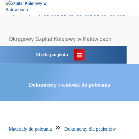
rejestracja tel: 32 605 35 83, 32 605 35 18, 32 605
Menu
35 55
główne
Okręgowy Szpital
Kolejowy w Katowicach
Likwidacja POZ → komunikat
Strefa pacjenta
Dokumenty i wnioski do pobrania
»
Materiały do pobrania
Dokumenty dla pacjentów