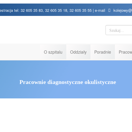
estracja tel: 32 605 35 83, 32 605 35 18, 32 605 35 55 | e-mail
kolejowy@
O szpitalu
Oddziały
Poradnie
Pracow
Pracownie diagnostyczne okulistyczne