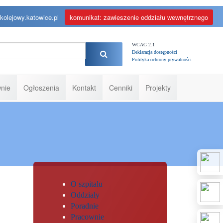
kolejowy.katowice.pl
komunikat: zawieszenie oddziału wewnętrznego
WCAG 2.1
Deklaracja dostępności
Polityka ochrony prywatności
nie
Ogłoszenia
Kontakt
Cenniki
Projekty
O szpitalu
Oddziały
Poradnie
Pracownie