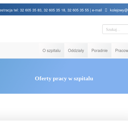
estracja tel: 32 605 35 83, 32 605 35 18, 32 605 35 55 | e-mail
kolejowy@
O szpitalu
Oddziały
Poradnie
Pracow
Oferty pracy w szpitalu