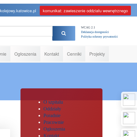
kolejowy.katowice.pl
komunikat: zawieszenie oddziału wewnętrznego
WCAG 2.1
Deklaracja dostępności
Polityka ochrony prywatności
nie
Ogłoszenia
Kontakt
Cenniki
Projekty
O szpitalu
Oddziały
Poradnie
Pracownie
Ogłoszenia
Kontakt