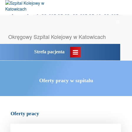
rejestracja tel: 32 605 35 83, 32 605 35 18, 32 605
Menu
35 55
główne
Likwidacja POZ → komunikat
Okręgowy Szpital
Kolejowy w Katowicach
Strefa pacjenta
Oferty pracy w szpitalu
Oferty pracy