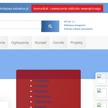
kolejowy.katowice.pl
komunikat: zawieszenie oddziału wewnętrznego
WCAG 2.1
Deklaracja dostępności
Polityka ochrony prywatności
nie
Ogłoszenia
Kontakt
Cenniki
Projekty
O szpitalu
Oddziały
Poradnie
Pracownie
Ogłoszenia
Kontakt