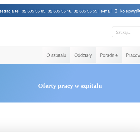
estracja tel: 32 605 35 83, 32 605 35 18, 32 605 35 55 | e-mail
kolejowy@
O szpitalu
Oddziały
Poradnie
Pracow
Oferty pracy w szpitalu