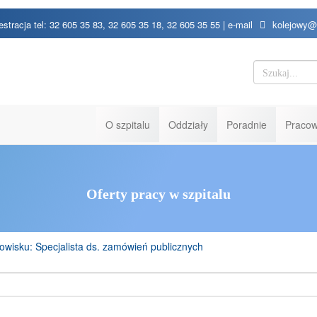
estracja tel: 32 605 35 83, 32 605 35 18, 32 605 35 55 | e-mail
kolejowy@
O szpitalu
Oddziały
Poradnie
Pracow
Oferty pracy w szpitalu
nowisku: Specjalista ds. zamówień publicznych