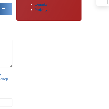
Cenniki
Projekty
y
ekcji