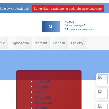
kolejowy.katowice.pl
komunikat: zawieszenie oddziału wewnętrznego
WCAG 2.1
Deklaracja dostępności
Polityka ochrony prywatności
nie
Ogłoszenia
Kontakt
Cenniki
Projekty
O szpitalu
Oddziały
Poradnie
Pracownie
Ogłoszenia
Kontakt