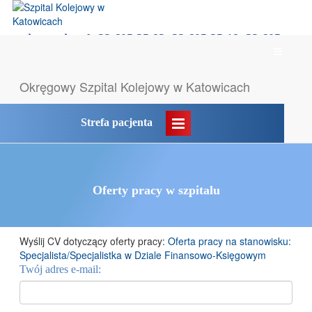
rejestracja tel: 32 605 35 83, 32 605 35 18, 32 605
Menu
35 55
główne
Likwidacja POZ → komunikat
Okręgowy Szpital
Kolejowy w Katowicach
Strefa pacjenta
Oferty pracy w szpitalu
Wyślij CV dotyczący oferty pracy:
Oferta pracy na stanowisku:
Specjalista/Specjalistka w Dziale Finansowo-Księgowym
Twój adres e-mail: