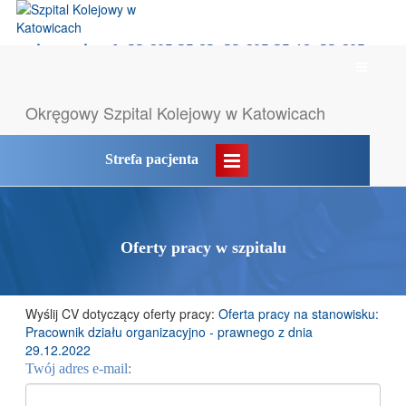
rejestracja tel: 32 605 35 83, 32 605 35 18, 32 605
Menu
35 55
główne
Likwidacja POZ → komunikat
Okręgowy Szpital
Kolejowy w Katowicach
Strefa pacjenta
Oferty pracy w szpitalu
Wyślij CV dotyczący oferty pracy:
Oferta pracy na stanowisku:
Pracownik działu organizacyjno - prawnego z dnia
29.12.2022
Twój adres e-mail: