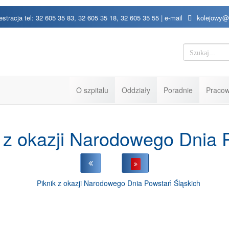
estracja tel: 32 605 35 83, 32 605 35 18, 32 605 35 55 | e-mail
kolejowy@
O szpitalu
Oddziały
Poradnie
Pracow
k z okazji Narodowego Dnia 