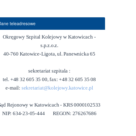
Dane teleadresowe
Okręgowy Szpital Kolejowy w Katowicach -
s.p.z.o.z.
40-760 Katowice-Ligota, ul. Panewnicka 65
sekretariat szpitala :
tel. +48 32 605 35 00, fax: +48 32 605 35 08
e-mail:
sekretariat@kolejowy.katowice.pl
Sąd Rejonowy w Katowicach - KRS 0000102533
NIP: 634-23-05-444 REGON: 276267686