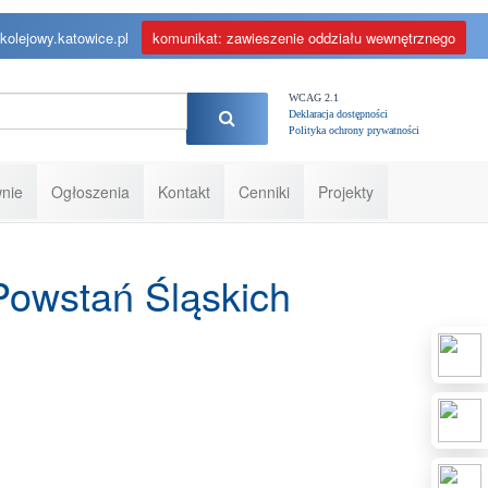
kolejowy.katowice.pl
komunikat: zawieszenie oddziału wewnętrznego
WCAG 2.1
Deklaracja dostępności
Polityka ochrony prywatności
nie
Ogłoszenia
Kontakt
Cenniki
Projekty
Powstań Śląskich